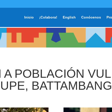
Inicio
¡Colabora!
English
Conócenos
Pr
 A POBLACIÓN VU
UPE, BATTAMBANG