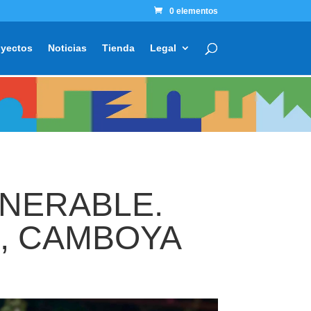
0 elementos
oyectos
Noticias
Tienda
Legal
LNERABLE.
, CAMBOYA