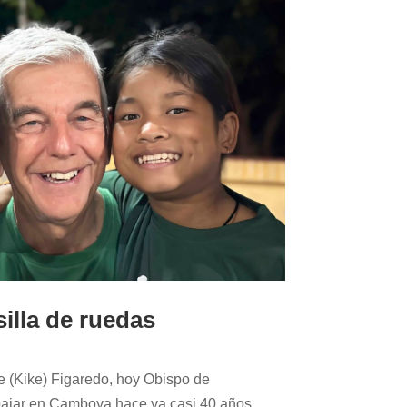
silla de ruedas
ue (Kike) Figaredo, hoy Obispo de
ajar en Camboya hace ya casi 40 años,