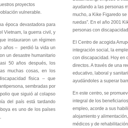
uestros proyectos
ayudando a las personas m
oblación vulnerable.
mucho, a Kike Figaredo se 
ruedas”.
En el año 2001 Kik
una época devastadora para
personas con discapacidad
 Vietnam, la guerra civil, y
que instauraron un régimen
El Centro de acogida Arrup
ro años – perdió la vida un
integración social, la empl
ron un desastre humanitario
con discapacidad. Hoy en d
casi 50 años después, los
directos. A través de una r
tras muchas cosas, en los
educativo, laboral y sanitari
iscapacidad física – que
ayudándoles a superar barr
 antipersona, sembradas por
En este centro, se promueve
 polio que siguió al colapso
integral de los beneficiario
mía del país está tardando
empleo, acorde a sus habil
boya es uno de los países
alojamiento y alimentación,
.
médicos y de rehabilitación