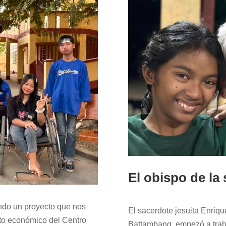
El obispo de la 
ndo un proyecto que nos
El sacerdote jesuita Enriq
ento económico del Centro
Battambang, empezó a trab