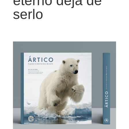
eterno deja de
serlo