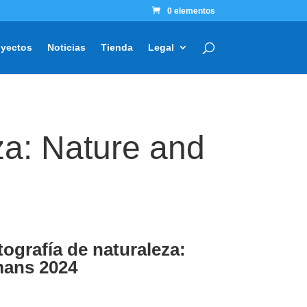
0 elementos
oyectos
Noticias
Tienda
Legal
za: Nature and
ografía de naturaleza:
mans 2024