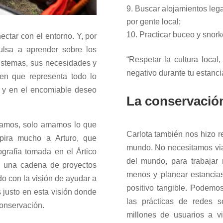
Buscar alojamientos leg
por gente local;
Practicar buceo y snork
ectar con el entorno. Y, por
ulsa a aprender sobre los
“Respetar la cultura local,
sistemas, sus necesidades y
negativo durante tu estanc
en que representa todo lo
y en el encomiable deseo
La conservació
amos, solo amamos lo que
Carlota también nos hizo re
pira mucho a Arturo, que
mundo. No necesitamos viaj
grafía tomada en el Ártico
del mundo, para trabajar 
n una cadena de proyectos
menos y planear estancia
o con la visión de ayudar a
positivo tangible. Podem
 justo en esta visión donde
las prácticas de redes s
conservación.
millones de usuarios a v