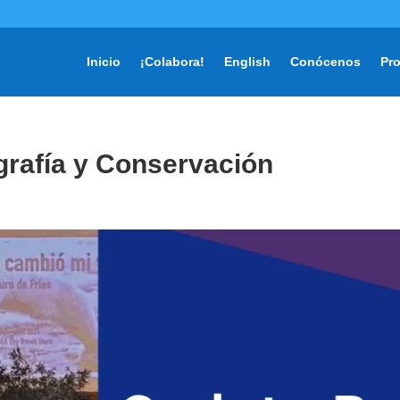
Inicio
¡Colabora!
English
Conócenos
Pr
grafía y Conservación