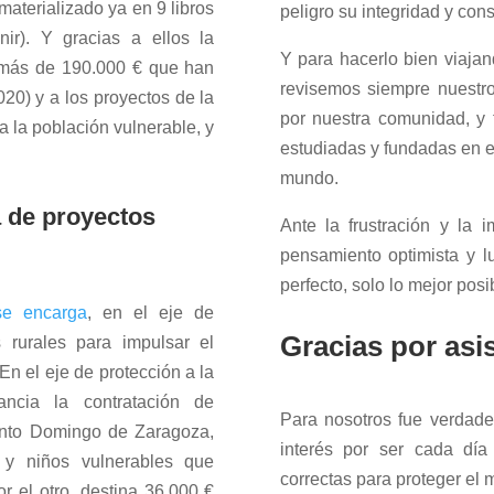
materializado ya en 9 libros
peligro su integridad y con
ir). Y gracias a ellos la
Y para hacerlo bien viaja
 más de 190.000 € que han
revisemos siempre nuestr
020) y a los proyectos de la
por nuestra comunidad, y 
a la población vulnerable, y
estudiadas y fundadas en e
mundo.
a de proyectos
Ante la frustración y la
pensamiento optimista y l
perfecto, solo lo mejor posi
se encarga
, en el eje de
Gracias por asis
as rurales para impulsar el
En el eje de protección a la
ancia la contratación de
Para nosotros fue verdad
anto Domingo de Zaragoza,
interés por ser cada día
 y niños vulnerables que
correctas para proteger el 
r el otro, destina 36.000 €