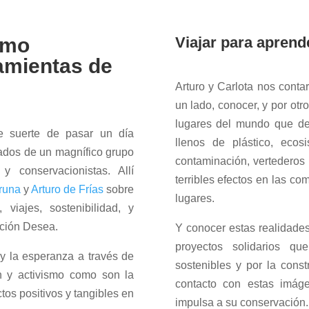
ismo
Viajar para aprend
amientas de
Arturo y Carlota nos contar
un lado, conocer, y por otr
lugares del mundo que de
e suerte de pasar un día
llenos de plástico, ecos
eados de un magnífico grupo
contaminación, vertederos i
y conservacionistas. Allí
terribles efectos en las c
runa
y
Arturo de Frías
sobre
lugares.
 viajes, sostenibilidad, y
ación Desea.
Y conocer estas realidade
proyectos solidarios q
 y la esperanza a través de
sostenibles y por la cons
n y activismo como son la
contacto con estas imág
tos positivos y tangibles en
impulsa a su conservación.