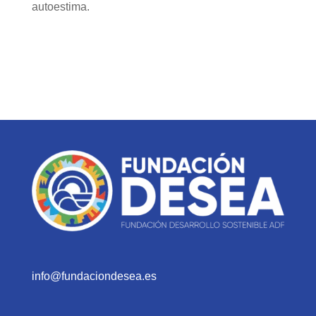
autoestima.
info@fundaciondesea.es