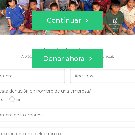
Continuar
¿Quién ha donado hoy?
Nunca compartiremos esta información con nadie.
Donar ahora
esta donación en nombre de una empresa?
No
Sí