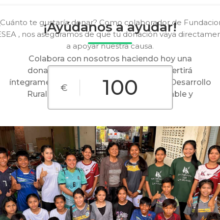
¿Cuánto te gustaría donar? Como colaborador de Fundacio
¡Ayúdanos a ayudar!
SEA , nos aseguramos de que tu donación vaya directame
a apoyar nuestra causa.
Colabora con nosotros haciendo hoy una
donación. El dinero que dones se invertirá
íntegramente en nuestros proyectos de Desarrollo
€
Rural, Protección a Población Vulnerable y
Conservación del Planeta.
€10
€25
€50
Cantidad
€100
€250
personalizad