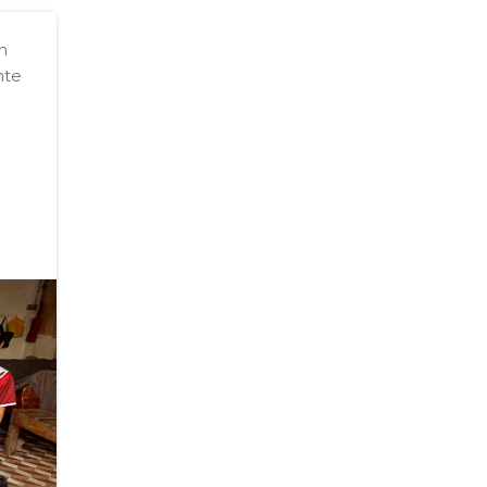
n
nte
a